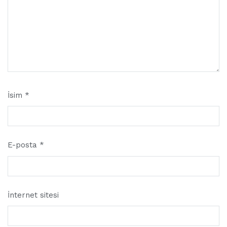
İsim
*
E-posta
*
İnternet sitesi