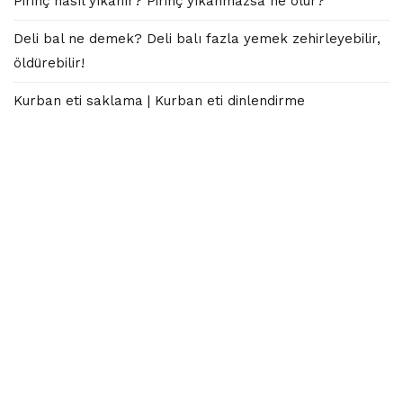
Pirinç nasıl yıkanır? Pirinç yıkanmazsa ne olur?
Deli bal ne demek? Deli balı fazla yemek zehirleyebilir,
öldürebilir!
Kurban eti saklama | Kurban eti dinlendirme