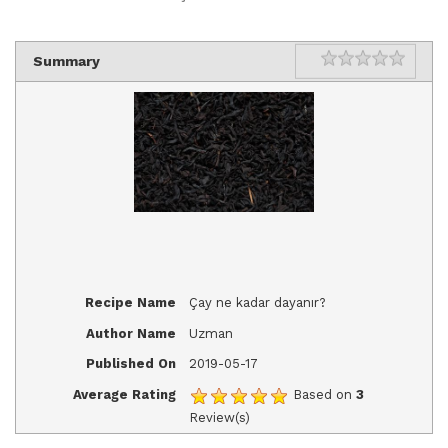
Summary
Rating
1 star
2 sta
3 star
4 sta
5 star
Recipe Name
Çay ne kadar dayanır?
Author Name
Uzman
Published On
2019-05-17
Average Rating
Based on
3
Review(s)