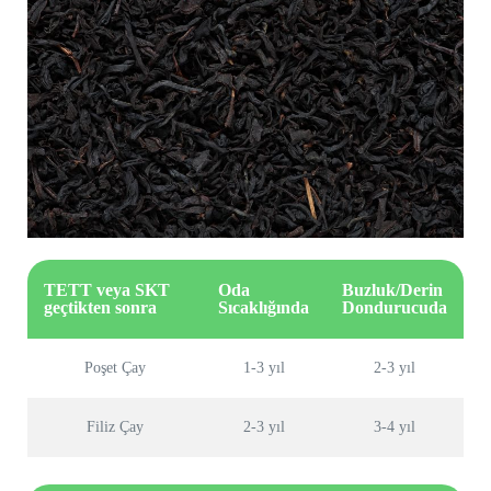
TETT veya SKT
Oda
Buzluk/Derin
geçtikten sonra
Sıcaklığında
Dondurucuda
Poşet Çay
1-3 yıl
2-3 yıl
Filiz Çay
2-3 yıl
3-4 yıl